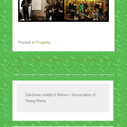
Posted in
Projekty
Post navigation
←
Rómski asistenti už niekde
Komunitné centrum - aktivity
učia
→
Združenie mladých Rómov / Association of
Young Roma