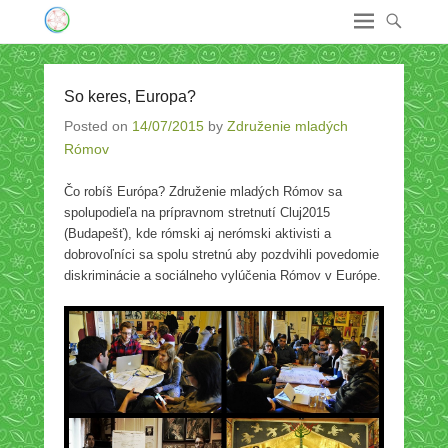
So keres, Europa?
Posted on
14/07/2015
by
Združenie mladých
Rómov
Čo robíš Európa? Združenie mladých Rómov sa
spolupodieľa na prípravnom stretnutí Cluj2015
(Budapešť), kde rómski aj nerómski aktivisti a
dobrovoľníci sa spolu stretnú aby pozdvihli povedomie
diskriminácie a sociálneho vylúčenia Rómov v Európe.